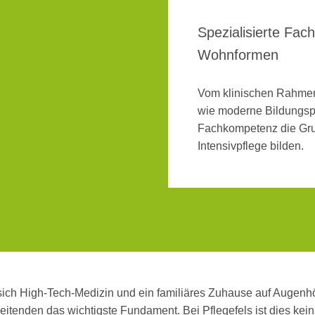
Spezialisierte Fa
Wohnformen
Vom klinischen Rahmen 
wie moderne Bildungsp
Fachkompetenz die Grun
Intensivpflege bilden.
 sich High-Tech-Medizin und ein familiäres Zuhause auf Augen
rbeitenden das wichtigste Fundament. Bei Pflegefels ist dies kei